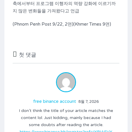
축에서부터 프로그램 이행자의 역량 강화에 이르기까
지 많은 변화들을 가져왔다고 언급
(Phnom Penh Post 9/22, 2면)(Khmer Times 9면)
첫 댓글
free binance account
8월 7, 2026
I don’t think the title of your article matches the
content lol. Just kidding, mainly because I had
some doubts after reading the article.
https://www.binance.bh/register?ref=IXBIAFVY