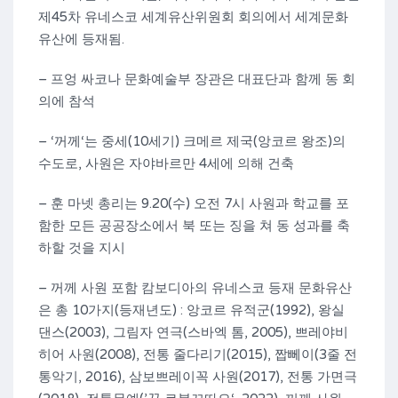
제45차 유네스코 세계유산위원회 회의에서 세계문화
유산에 등재됨.
– 프엉 싸코나 문화예술부 장관은 대표단과 함께 동 회
의에 참석
– ‘꺼께‘는 중세(10세기) 크메르 제국(앙코르 왕조)의
수도로, 사원은 자야바르만 4세에 의해 건축
– 훈 마넷 총리는 9.20(수) 오전 7시 사원과 학교를 포
함한 모든 공공장소에서 북 또는 징을 쳐 동 성과를 축
하할 것을 지시
– 꺼께 사원 포함 캄보디아의 유네스코 등재 문화유산
은 총 10가지(등재년도) : 앙코르 유적군(1992), 왕실
댄스(2003), 그림자 연극(스바엑 톰, 2005), 쁘레야비
히어 사원(2008), 전통 줄다리기(2015), 짭뻬이(3줄 전
통악기, 2016), 삼보쁘레이꼭 사원(2017), 전통 가면극