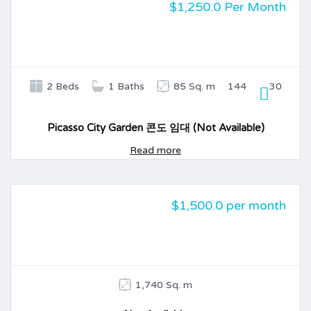
$1,250.0 Per Month
임대
2 Beds
1 Baths
85 Sq. m
144
30
Picasso City Garden 콘도 임대 (Not Available)
Read more
$1,500.0 per month
임대
1,740 Sq. m