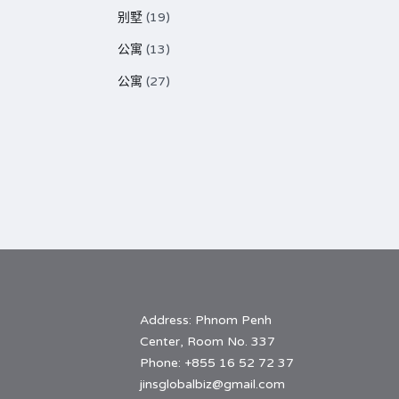
别墅
(19)
公寓
(13)
公寓
(27)
Address: Phnom Penh
Center, Room No. 337
Phone: +855 16 52 72 37
jinsglobalbiz@gmail.com