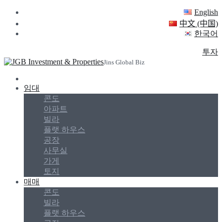
English
中文 (中国)
한국어
투자
Jins Global Biz
임대
콘도
아파트
빌라
플랫 하우스
공장
사무실
가게
토지
매매
콘도
빌라
플랫 하우스