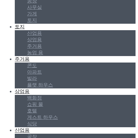
공장
사무실
가게
토지
토지
산업용
상업용
주거용
농업 용
주거용
콘도
아파트
빌라
플랫 하우스
상업용
백화점
쇼핑 몰
호텔
게스트 하우스
식당
산업용
공장