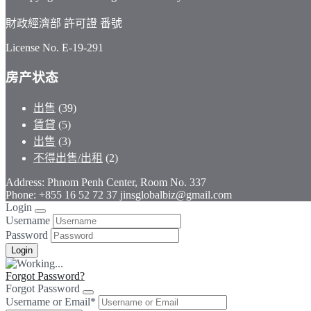
財政經濟部 許可證 番號
License No. E-19-291
房产状态
出售
(39)
賃貸
(5)
出售
(3)
不得出售/出租
(2)
Address: Phnom Penh Center, Room No. 337
Phone: +855 16 52 72 37 jinsglobalbiz@gmail.com
Login
Username
Password
Forgot Password?
Forgot Password
Username or Email
*