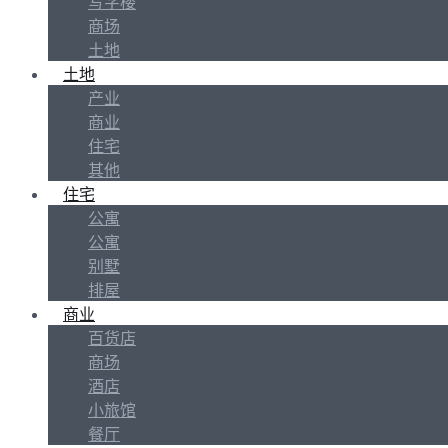
写字楼
商场
土地
土地
产业
商业
住宅
其他
住宅
公寓
公寓
别墅
排屋
商业
百货店
商场
酒店
小旅馆
餐厅