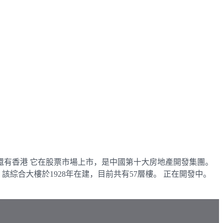
還有香港 它在股票市場上市，是中國第十大房地產開發集團。
綜合大樓於1928年在建，目前共有57層樓。 正在開發中。