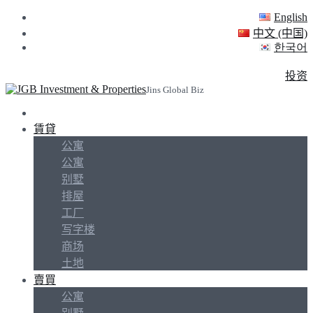
English
中文 (中国)
한국어
投资
Jins Global Biz
賃貸
公寓
公寓
别墅
排屋
工厂
写字楼
商场
土地
賣買
公寓