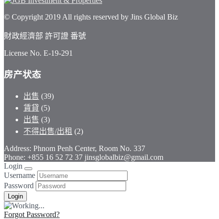
© Copyright 2019 All rights reserved by Jins Global Biz
財政經濟部 許可證 番號
License No. E-19-291
房产状态
出售
(39)
賃貸
(5)
出售
(3)
不得出售/出租
(2)
Address: Phnom Penh Center, Room No. 337
Phone: +855 16 52 72 37 jinsglobalbiz@gmail.com
Login
Username
Password
Forgot Password?