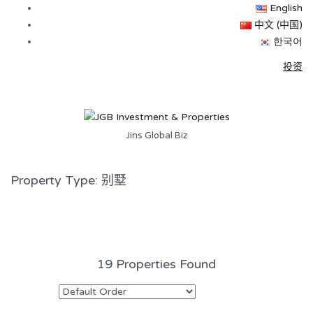
English
中文 (中国)
한국어
投资
Jins Global Biz
Property Type: 别墅
19 Properties Found